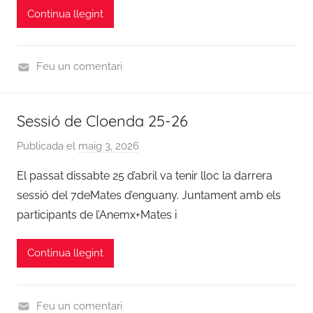
Continua llegint
r
d
i
Feu un comentari
n
U
a
n
c
Sessió de Cloenda 25-26
c
i
a
ó
Publicada el
maig 3, 2026
p
t
7
e
El passat dissabte 25 d’abril va tenir lloc la darrera
e
d
r
g
sessió del 7deMates d’enguany. Juntament amb els
e
C
o
participants de l’Anemx+Mates i
m
o
r
a
o
i
t
Continua llegint
r
z
e
d
e
s
i
d
Feu un comentari
n