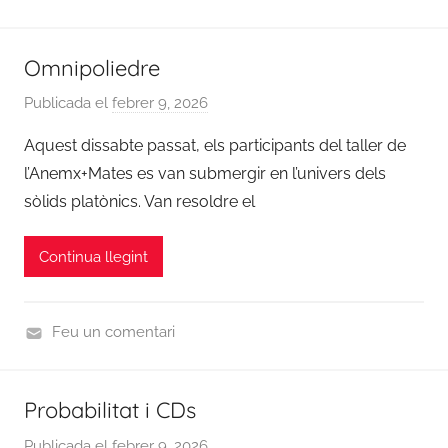
U
a
n
c
Omnipoliedre
c
i
a
ó
Publicada el
febrer 9, 2026
p
t
7
e
Aquest dissabte passat, els participants del taller de
e
d
r
g
l’Anemx+Mates es van submergir en l’univers dels
e
C
o
sòlids platònics. Van resoldre el
m
o
r
a
o
i
t
Continua llegint
r
z
e
d
e
s
i
d
Feu un comentari
n
U
a
n
c
Probabilitat i CDs
c
i
a
ó
Publicada el
febrer 9, 2026
p