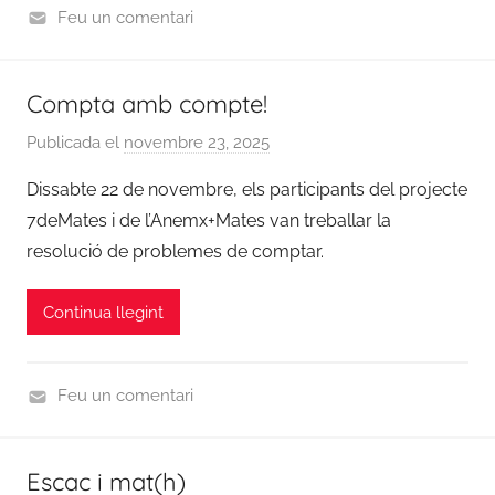
d
Feu un comentari
n
U
a
n
c
Compta amb compte!
c
i
a
ó
Publicada el
novembre 23, 2025
p
t
7
e
Dissabte 22 de novembre, els participants del projecte
e
d
r
g
7deMates i de l’Anemx+Mates van treballar la
e
C
o
resolució de problemes de comptar.
m
o
r
a
o
i
t
Continua llegint
r
z
e
d
e
s
i
d
Feu un comentari
n
U
a
n
c
Escac i mat(h)
c
i