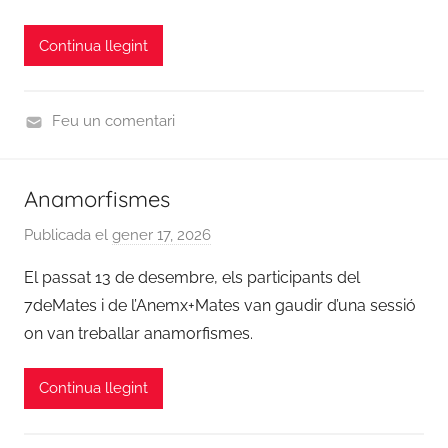
r
a
o
i
t
Continua llegint
r
z
e
d
e
s
i
d
Feu un comentari
n
U
a
n
c
Anamorfismes
c
i
a
ó
Publicada el
gener 17, 2026
p
t
7
e
El passat 13 de desembre, els participants del
e
d
r
g
7deMates i de l’Anemx+Mates van gaudir d’una sessió
e
C
o
on van treballar anamorfismes.
m
o
r
a
o
i
t
Continua llegint
r
z
e
d
e
s
i