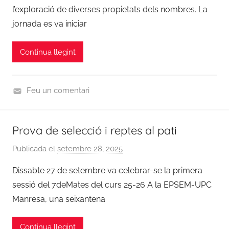
r
o
m
l’exploració de diverses propietats dels nombres. La
C
r
a
jornada es va iniciar
o
i
t
o
z
e
Continua llegint
r
e
s
d
d
i
Feu un comentari
n
C
a
u
c
Prova de selecció i reptes al pati
r
i
s
ó
Publicada el
setembre 28, 2025
p
2
7
e
Dissabte 27 de setembre va celebrar-se la primera
0
d
r
2
sessió del 7deMates del curs 25-26 A la EPSEM-UPC
e
C
5
Manresa, una seixantena
m
o
-
a
o
2
t
Continua llegint
r