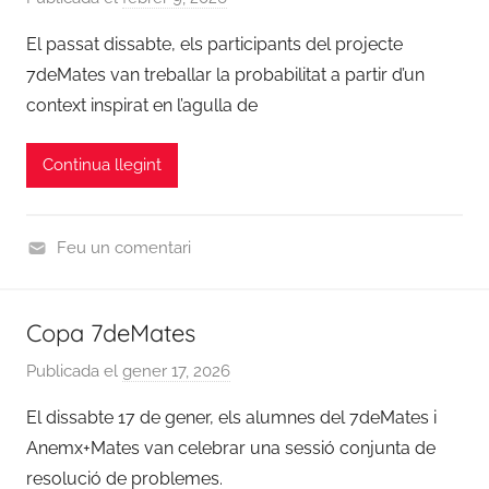
t
7
e
El passat dissabte, els participants del projecte
e
d
r
g
7deMates van treballar la probabilitat a partir d’un
e
C
o
context inspirat en l’agulla de
m
o
r
a
o
i
t
Continua llegint
r
z
e
d
e
s
i
d
Feu un comentari
n
U
a
n
c
Copa 7deMates
c
i
a
ó
Publicada el
gener 17, 2026
p
t
7
e
El dissabte 17 de gener, els alumnes del 7deMates i
e
d
r
g
Anemx+Mates van celebrar una sessió conjunta de
e
C
o
resolució de problemes.
m
o