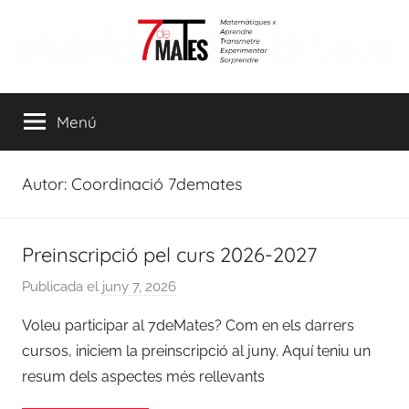
Vés
al
contingut
7demates
Matemàtiques
per
Menú
aprendre,
transmetre,
experimentar
Autor:
Coordinació 7demates
i
sorprendre
Preinscripció pel curs 2026-2027
Publicada el
juny 7, 2026
p
e
Voleu participar al 7deMates? Com en els darrers
r
cursos, iniciem la preinscripció al juny. Aquí teniu un
C
resum dels aspectes més rellevants
o
o