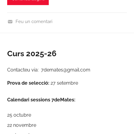
6
e
d
s
i
Feu un comentari
n
C
a
u
c
r
i
Curs 2025-26
s
ó
2
7
0
Contacteu via: 7demates@gmail.com
d
2
e
Prova de selecció:
27 setembre
5
m
-
a
2
Calendari sessions 7deMates:
t
6
e
25 octubre
s
22 novembre