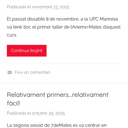
a
ó
Publicada el
novembre 13, 2025
p
t
7
e
El passat dissabte 8 de novembre, a la UPC Manresa
e
d
r
g
va tenir lloc el primer taller de l’Anemx+Mates d’aquest
e
C
o
curs.
m
o
r
a
o
i
t
Continua llegint
r
z
e
d
e
s
i
d
Feu un comentari
n
U
a
n
c
Relativament primers…relativament
c
i
fàcil!
a
ó
t
7
Publicada el
octubre 29, 2025
p
e
d
e
g
La segona sessió de 7deMates es va centrar en
e