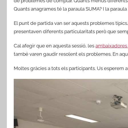
de problemes de comptar. Quants menús diferents p
C
Quants anagrames té la paraula SUMA? I la paraula
o
o
El punt de partida van ser aquests problemes típics
r
presentaven diferents particularitats però que sem
d
i
Cal afegir que en aquesta sessió, les
ambaixadores
n
també varen gaudir resolent els problemes. En aques
a
c
Moltes gràcies a tots els participants. Us esperem 
i
ó
7
d
e
m
a
t