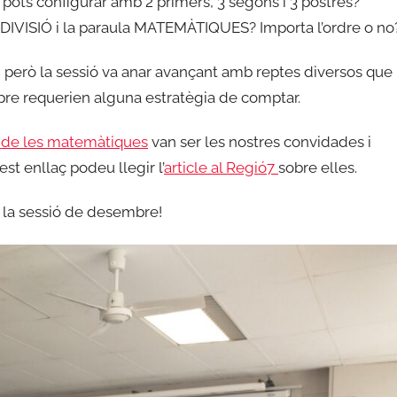
ots configurar amb 2 primers, 3 segons i 3 postres?
 DIVISIÓ i la paraula MATEMÀTIQUES? Importa l’ordre o no
, però la sessió va anar avançant amb reptes diversos que
pre requerien alguna estratègia de comptar.
 de les matemàtiques
van ser les nostres convidades i
t enllaç podeu llegir l’
article al Regió7
sobre elles.
a la sessió de desembre!