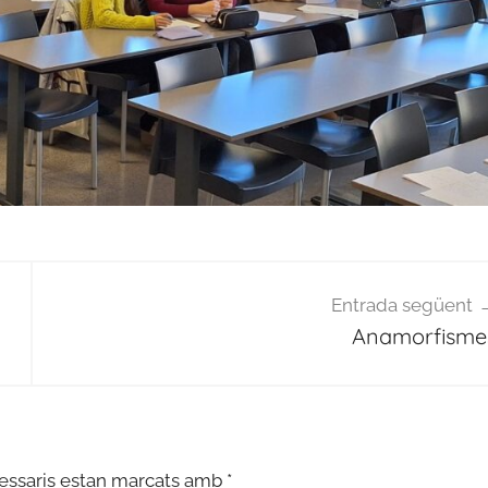
Entrada següent
Anamorfisme
essaris estan marcats amb
*