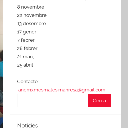
8 novembre
22 novembre
13 desembre
17 gener
7 febrer
28 febrer
21 març
25 abril
Contacte:
anemxmesmates.manresa@gmail.com
Cerca
Noticies