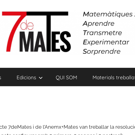
s
Edicions
QUI SOM
Materials treballa
ecte 7deMates i de l’Anemx+Mates van treballar la resoluci