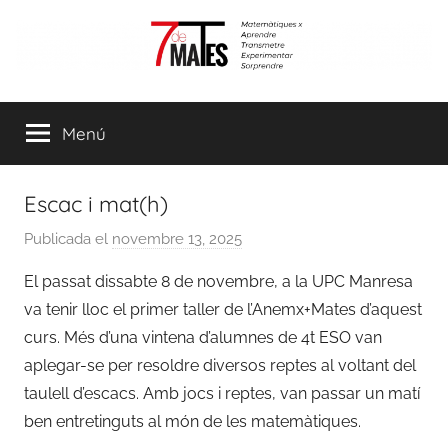
Vés
al
contingut
7demates
Matemàtiques
per
Menú
aprendre,
transmetre,
experimentar
Escac i mat(h)
i
sorprendre
Publicada el
novembre 13, 2025
p
e
El passat dissabte 8 de novembre, a la UPC Manresa
r
va tenir lloc el primer taller de l’Anemx+Mates d’aquest
C
curs. Més d’una vintena d’alumnes de 4t ESO van
o
aplegar-se per resoldre diversos reptes al voltant del
o
taulell d’escacs. Amb jocs i reptes, van passar un matí
r
ben entretinguts al món de les matemàtiques.
d
i