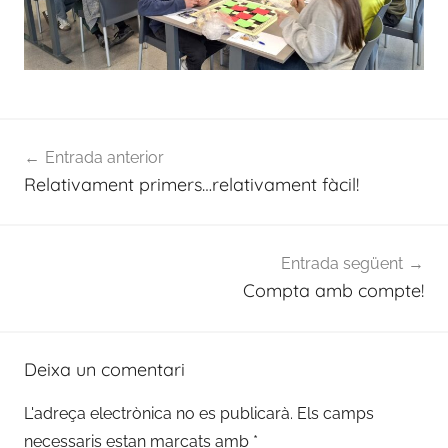
Navegació
Entrada anterior
d'entrades
Relativament primers…relativament fàcil!
Entrada següent
Compta amb compte!
Deixa un comentari
L'adreça electrònica no es publicarà.
Els camps
necessaris estan marcats amb
*