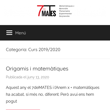
Vés
al
contingut
7demates
Matemàtiques
per
Menú
aprendre,
transmetre,
experimentar
Categoria:
Curs 2019/2020
i
sorprendre
Origamis i matemàtiques
Publicada el
juny 13, 2020
p
e
Aquest any el 7deMATES i l’Anem x + matemàtiques
r
ha acabat, si més no, diferent. Però avui ens hem
a
pogut
d
m