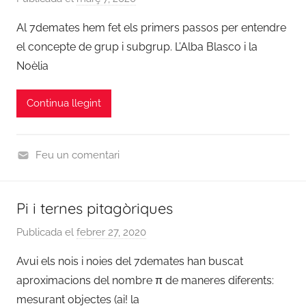
i
2
e
c
Al 7demates hem fet els primers passos per entendre
0
r
i
1
el concepte de grup i subgrup. L’Alba Blasco i la
a
e
9
Noèlia
d
s
/
m
2
Continua llegint
i
0
n
2
0
Feu un comentari
,
C
N
u
Pi i ternes pitagòriques
o
r
t
s
Publicada el
febrer 27, 2020
p
i
2
e
c
Avui els nois i noies del 7demates han buscat
0
r
i
1
aproximacions del nombre π de maneres diferents:
a
e
9
mesurant objectes (ai! la
d