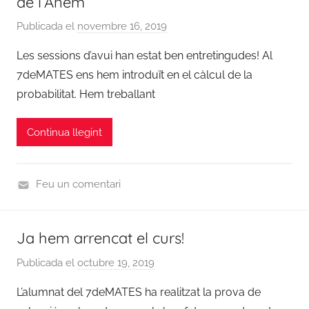
de l’Anem
i
2
Publicada el
novembre 16, 2019
p
c
0
e
i
1
Les sessions d’avui han estat ben entretingudes! Al
r
e
9
7deMATES ens hem introduït en el càlcul de la
a
s
/
probabilitat. Hem treballant
d
2
m
0
Continua llegint
i
2
n
0
,
Feu un comentari
N
C
o
u
t
Ja hem arrencat el curs!
r
i
s
Publicada el
octubre 19, 2019
p
c
2
e
i
L’alumnat del 7deMATES ha realitzat la prova de
0
r
e