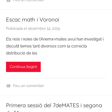
Feu un comentari
o
C
t
u
i
Escac math i Voronoi
r
c
s
Publicada el
desembre 14, 2019
p
i
2
e
e
Els nois i noies de l’Anemx+mates avui han investigat i
0
r
s
1
discutit temes tant diversos com la correcta
a
9
distribució de les
d
/
m
2
Continua llegint
i
0
n
2
0
Feu un comentari
,
C
N
u
Primera sessió del 7deMATES i segona
o
r
t
s