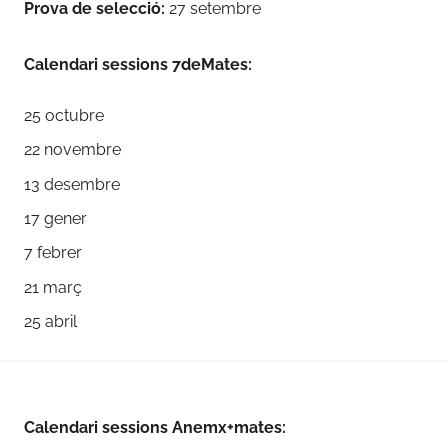
Prova de selecció:
27 setembre
2
0
Calendari sessions 7deMates:
,
N
25 octubre
o
22 novembre
t
i
13 desembre
c
17 gener
i
7 febrer
e
s
21 març
25 abril
Calendari sessions Anemx+mates: