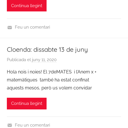
Continua llegint
i
n
Feu un comentari
C
u
Cloenda: dissabte 13 de juny
r
s
Publicada el
juny 11, 2020
p
2
e
Hola nois i noies! El 7deMATES i l’Anem x +
0
r
1
matemàtiques també ha estat confinat
a
9
aquests mesos, però us volem convidar
d
/
m
2
Continua llegint
i
0
n
2
0
Feu un comentari