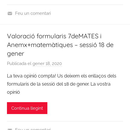
0
,
Feu un comentari
N
C
o
u
t
Valoració formularis 7deMATES i
r
i
Anemx+matemàtiques – sessió 18 de
s
c
2
gener
i
0
e
Publicada el
gener 18, 2020
p
1
s
e
9
La teva opinió compta! Us deixem els enllaços dels
r
/
formularis de la sessió del 18 de gener. La vostra
a
2
opinió
d
0
m
2
Continua llegint
i
0
n
,
N