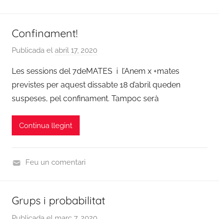
,
C
N
u
Confinament!
o
r
t
s
Publicada el
abril 17, 2020
p
i
2
e
c
Les sessions del 7deMATES i l’Anem x +mates
0
r
i
1
previstes per aquest dissabte 18 d’abril queden
a
e
9
suspeses, pel confinament. Tampoc serà
d
s
/
m
2
Continua llegint
i
0
n
2
0
Feu un comentari
,
C
N
u
Grups i probabilitat
o
r
t
s
Publicada el
març 7, 2020
p