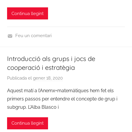
s
/
m
2
Continua llegint
i
0
n
2
0
Feu un comentari
,
C
N
u
Introducció als grups i jocs de
o
r
t
cooperació i estratègia
s
i
2
Publicada el
gener 18, 2020
p
c
0
e
i
1
Aquest matí a l’Anemx+matemàtiques hem fet els
r
e
9
primers passos per entendre el concepte de grup i
a
s
/
subgrup. L’Alba Blasco i
d
2
m
0
Continua llegint
i
2
n