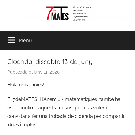
Vés
al
contingut
7demates
Matemàtiques
per
Menú
aprendre,
transmetre,
experimentar
Cloenda: dissabte 13 de juny
i
sorprendre
Publicada el
juny 11, 2020
p
e
Hola nois i noies!
r
a
El 7deMATES i l’Anem x + matemàtiques també ha
d
estat confinat aquests mesos, però us volem
m
convidar a fer una trobada de cloenda per compartir
i
idees i reptes!
n