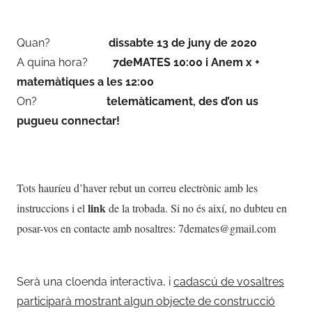
Quan?
dissabte 13 de juny de 2020
A quina hora?
7deMATES 10:00 i Anem x +
matemàtiques a les
12:00
On?
telemàticament, des d’on us
pugueu connectar!
Tots hauríeu d’haver rebut un correu electrònic amb les
link
instruccions i el
de la trobada. Si no és així, no dubteu en
posar-vos en contacte amb nosaltres: 7demates@gmail.com
Serà una cloenda interactiva, i
cadascú de vosaltres
participarà mostrant algun objecte de construcció