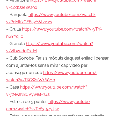
– Papallona
https://www.youtube.
com/watch?
v=cZdO2e8K29o
– Barqueta
https://www.youtube.
com/watch?
v=PcMKxGFE5vY&t=112s
– Grulla
https://www.youtube.
com/watch?v=yTY-
nGYYq_c
– Granota
https://www.youtube.
com/watch?
v=Vlb2udqPx-M
– Cub Sonobe. Fer sis mòduls d’aquest enllaç i pensar
com ajuntar-los sense mirar cap vídeo per
aconseguir un cub
https://www.youtube.com/
watch?v=TKGW2W168H0
– Casa
https://www.youtube.com/
watch?
v=jtNv2N8CVyw&t=34s
– Estrella de 5 puntes
https://www.youtube.
com/watch?v=Te83t5zyJjw