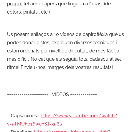
pròpia
, fet amb papers que tingueu a l’abast (de
colors, pintats… etc.).
Us posem enllaços a 10 vídeos de papiroflèxia que us
poden donar pistes, expliquen diverses tècniques i
estan ordenats per nivell de dificultat, de més fàcil a
més difícil. No cal que els seguiu tots, cadascú al seu
ritme! Envieu-nos imatges dels vostres resultats!
==================== VÍDEOS =============
– Capsa xinesa
https://www.youtube.
com/watch?
v=9TMUF016wcY&t=356s