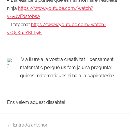
– Estrella de 8 puntes que es transforma en estrella
ninja
https://www.youtube.com/
watch?
v=wJvFdstobsA
– Ratpenat
https://www.youtube.
com/watch?
v=G5Ku2YKLL9E
Via lliure a la vostra creativitat i pensament
matemàtic perquè us fem ja una pregunta:
quines matemàtiques hi ha a la papiroflèxia?
Ens veiem aquest dissabte!
Navegació
Entrada anterior
d'entrades