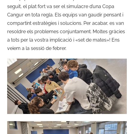
seguit, el plat fort va ser el simulacre d’una Copa
n
Cangur en tota regla. Els equips van gaudir pensant i
a
compartint estratègies i solucions. Per acabar, es van
c
i
resoldre els problemes conjuntament. Moltes gràcies
ó
a tots per la vostra implicació i «set de mates»! Ens
7
veiem a la sessió de febrer.
d
e
m
a
t
e
s