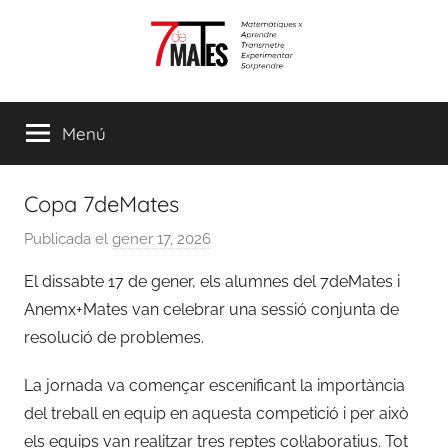
Vés
al
contingut
7demates
Matemàtiques
per
Menú
aprendre,
transmetre,
experimentar
Copa 7deMates
i
sorprendre
Publicada el
gener 17, 2026
p
e
El dissabte 17 de gener, els alumnes del 7deMates i
r
Anemx+Mates van celebrar una sessió conjunta de
C
resolució de problemes.
o
o
La jornada va començar escenificant la importància
r
del treball en equip en aquesta competició i per això
d
els equips van realitzar tres reptes col·laboratius. Tot
i