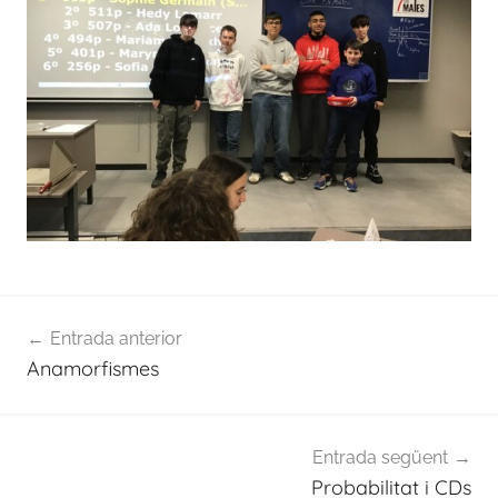
Navegació
Entrada anterior
d'entrades
Anamorfismes
Entrada següent
Probabilitat i CDs