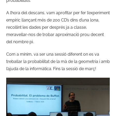
probabilitats.
n
A l’hora del descans, vam aprofitar per fer l’experiment
a
empíric llançant més de 200 CD’s dins d’una lona,
c
i
recollint les dades per després ja a classe,
ó
meravellar-nos de trobar aproximació prou decent
7
del nombre pi.
d
e
Com a mínim, va ser una sessió diferent on es va
m
treballar la probabilitat de la mà de la geometria i amb
a
l’ajuda de la informàtica. Fins la sessió de març!
t
e
s