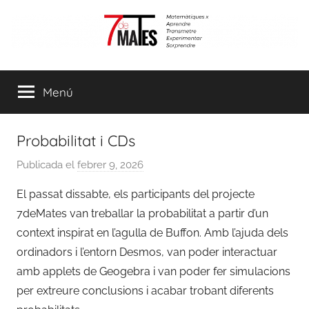
Vés
al
contingut
7demates
Matemàtiques
per
Menú
aprendre,
transmetre,
experimentar
Probabilitat i CDs
i
sorprendre
Publicada el
febrer 9, 2026
p
e
El passat dissabte, els participants del projecte
r
7deMates van treballar la probabilitat a partir d’un
C
context inspirat en l’agulla de Buffon. Amb l’ajuda dels
o
ordinadors i l’entorn Desmos, van poder interactuar
o
amb applets de Geogebra i van poder fer simulacions
r
per extreure conclusions i acabar trobant diferents
d
i