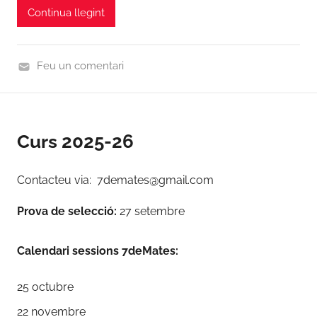
2
Continua llegint
i
0
n
2
4
Feu un comentari
,
N
N
o
o
t
t
Curs 2025-26
i
i
c
c
i
Contacteu via: 7demates@gmail.com
i
e
e
Prova de selecció:
27 setembre
s
s
Calendari sessions 7deMates:
25 octubre
22 novembre