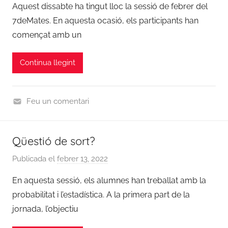
c
Aquest dissabte ha tingut lloc la sessió de febrer del
0
r
i
2
7deMates. En aquesta ocasió, els participants han
a
e
3
començat amb un
d
s
/
m
2
Continua llegint
i
0
n
2
4
Feu un comentari
,
C
N
u
Qüestió de sort?
o
r
t
s
Publicada el
febrer 13, 2022
p
i
2
e
c
En aquesta sessió, els alumnes han treballat amb la
0
r
i
2
probabilitat i l’estadística. A la primera part de la
a
e
3
jornada, l’objectiu
d
s
/
m