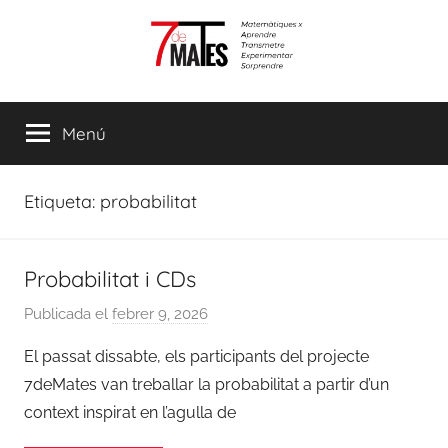
Vés
al
contingut
7demates
Matemàtiques
per
Menú
aprendre,
transmetre,
experimentar
Etiqueta:
probabilitat
i
sorprendre
Probabilitat i CDs
Publicada el
febrer 9, 2026
p
e
El passat dissabte, els participants del projecte
r
7deMates van treballar la probabilitat a partir d’un
C
context inspirat en l’agulla de
o
o