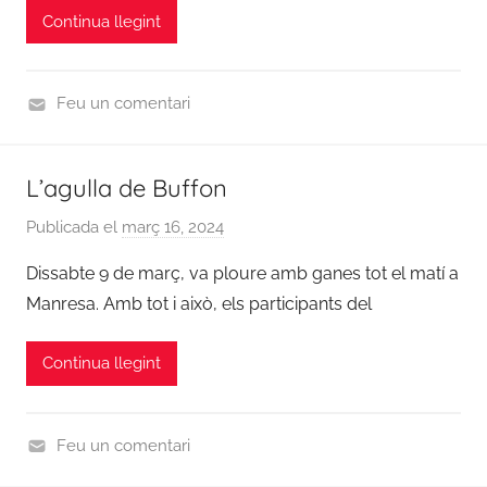
Continua llegint
r
d
i
Feu un comentari
n
U
a
n
c
L’agulla de Buffon
c
i
a
ó
Publicada el
març 16, 2024
p
t
7
e
Dissabte 9 de març, va ploure amb ganes tot el matí a
e
d
r
g
Manresa. Amb tot i això, els participants del
e
a
o
m
d
r
Continua llegint
a
m
i
t
i
z
e
n
e
Feu un comentari
s
d
C