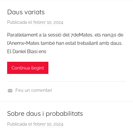
u
Daus variats
r
s
Publicada el
febrer 10, 2024
p
2
e
Paral·lelament a la sessió del 7deMates, els nan@s de
0
r
2
l’Anemx+Mates també han estat treballant amb daus.
a
3
El Daniel Blasi ens
d
/
m
2
Continua llegint
i
0
n
2
4
Feu un comentari
,
C
N
u
Sobre daus i probabilitats
o
r
t
s
Publicada el
febrer 10, 2024
p
i
2
e