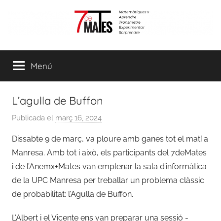
Vés
al
contingut
7demates
Matemàtiques
per
Menú
aprendre,
transmetre,
experimentar
L’agulla de Buffon
i
sorprendre
Publicada el
març 16, 2024
p
e
Dissabte 9 de març, va ploure amb ganes tot el matí a
r
Manresa. Amb tot i això, els participants del 7deMates
a
i de l’Anemx+Mates van emplenar la sala d’informàtica
d
de la UPC Manresa per treballar un problema clàssic
m
de probabilitat: l’Agulla de Buffon.
i
n
L’Albert i el Vicente ens van preparar una sessió -