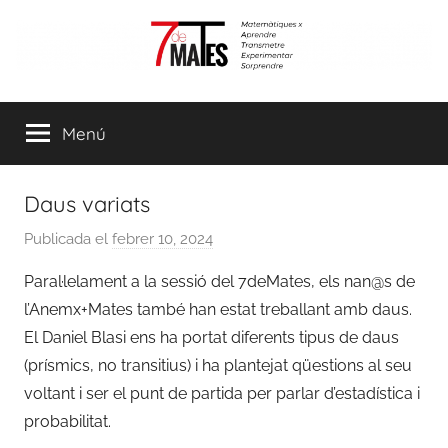
Vés
al
contingut
7demates
Matemàtiques
per
Menú
aprendre,
transmetre,
experimentar
Daus variats
i
sorprendre
Publicada el
febrer 10, 2024
p
e
Paral·lelament a la sessió del 7deMates, els nan@s de
r
l’Anemx+Mates també han estat treballant amb daus.
a
El Daniel Blasi ens ha portat diferents tipus de daus
d
(prísmics, no transitius) i ha plantejat qüestions al seu
m
voltant i ser el punt de partida per parlar d’estadística i
i
probabilitat.
n