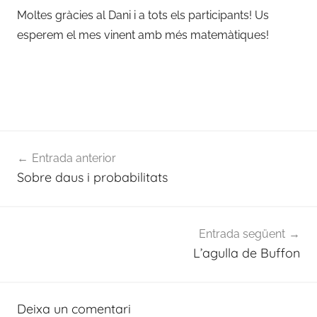
Moltes gràcies al Dani i a tots els participants! Us
esperem el mes vinent amb més matemàtiques!
Navegació
Entrada anterior
d'entrades
Sobre daus i probabilitats
Entrada següent
L’agulla de Buffon
Deixa un comentari