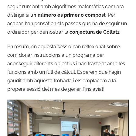
seguit rumiant amb algoritmes matemàtics com ara
r
distingir si
un número és primer o compost
. Per
r
acabar, han pensat en els passos que ha de seguir un
a
t
ordinador per demostrar la
conjectura de Collatz
.
.
En resum, en aquesta sessió han reflexionat sobre
a
com donar instruccions a un programa per
l
s
aconseguir diferents objectius i han trastejat amb les
i
funcions amb un full de càlcul. Esperem que hagin
n
gaudit amb aquesta trobada i els emplacem a la
a
propera sessió del mes de gener. Fins aviat!