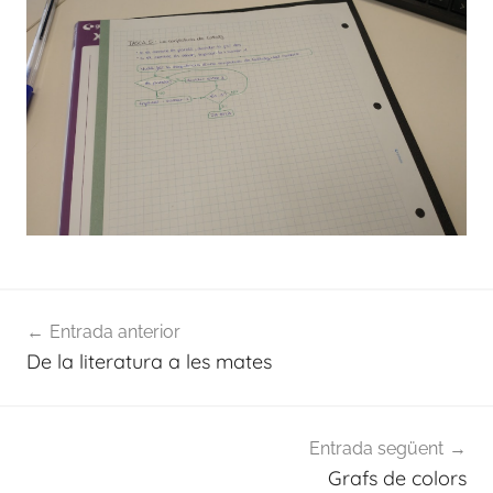
Navegació
Entrada anterior
d'entrades
De la literatura a les mates
Entrada següent
Grafs de colors