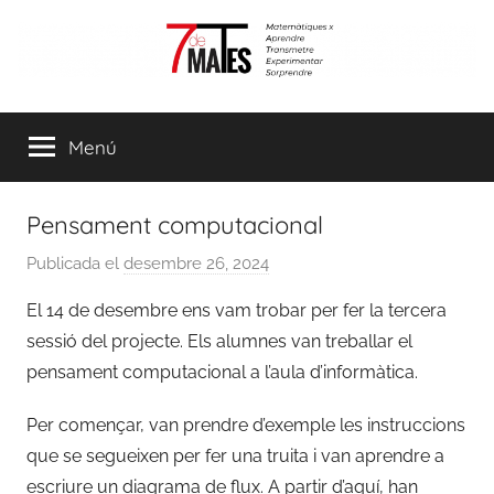
Vés
al
contingut
7demates
Matemàtiques
per
Menú
aprendre,
transmetre,
experimentar
Pensament computacional
i
sorprendre
Publicada el
desembre 26, 2024
p
e
El 14 de desembre ens vam trobar per fer la tercera
r
sessió del projecte. Els alumnes van treballar el
m
pensament computacional a l’aula d’informàtica.
o
n
Per començar, van prendre d’exemple les instruccions
t
que se segueixen per fer una truita i van aprendre a
s
escriure un diagrama de flux. A partir d’aquí, han
e