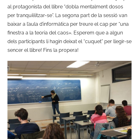
al protagonista del llibre “dobla mentalment dosos
r
per tranquil·litzar-se”. La segona part de la sessió van
r
baixar a l’aula d’informàtica per treure el cap per “una
a
t
finestra a la teoria del caos». Esperem que a algun
.
dels participants li hagin deixat el “cuquet” per llegir-se
a
sencer el llibre! Fins la propera!
l
s
i
n
a