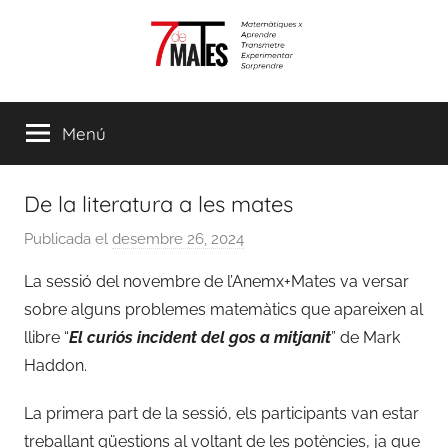
Vés
al
contingut
7demates
Matemàtiques
per
Menú
aprendre,
transmetre,
experimentar
De la literatura a les mates
i
sorprendre
Publicada el
desembre 26, 2024
p
e
La sessió del novembre de l’Anemx+Mates va versar
r
sobre alguns problemes matemàtics que apareixen al
m
llibre “
El curiós incident del gos a mitjanit
” de Mark
o
Haddon.
n
t
La primera part de la sessió, els participants van estar
s
treballant qüestions al voltant de les potències, ja que
e