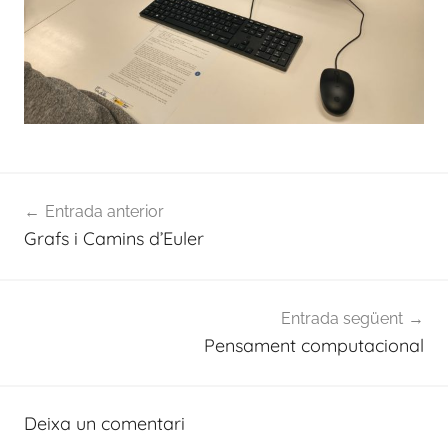
Navegació
Entrada anterior
d'entrades
Grafs i Camins d’Euler
Entrada següent
Pensament computacional
Deixa un comentari