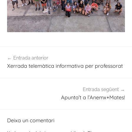
Navegació
Entrada anterior
d'entrades
Xerrada telemàtica informativa per professorat
Entrada següent
Apunta’t a l’Anemx+Mates!
Deixa un comentari