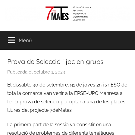
Vés
al
contingut
7demates
Matemàtiques
per
Menú
aprendre,
transmetre,
experimentar
Prova de Selecció i joc en grups
i
sorprendre
Publicada el
octubre 1, 2023
p
e
El dissabte 30 de setembre, 91 de joves 2n i 3r ESO de
r
tota la comarca van venir a la EPSE-UPC Manresa a
a
fer la prova de selecció per optar a una de les places
d
lliures del projecte 7deMates.
m
i
La primera part de la sessió va consistir en una
n
resolució de problemes de diferents temàtiques i