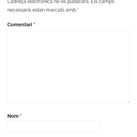
L'adreça electrònica no es publicarà.
Els camps
necessaris estan marcats amb
*
Comentari
*
Nom
*