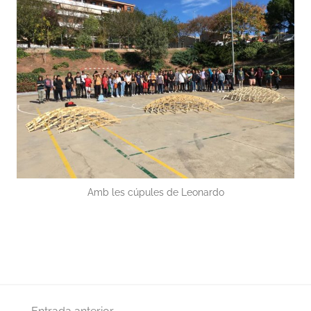
Amb les cúpules de Leonardo
Navegació