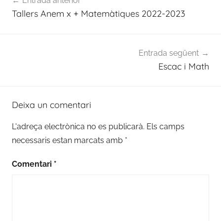
Entrada anterior
d'entrades
Tallers Anem x + Matemàtiques 2022-2023
Entrada següent
Escac i Math
Deixa un comentari
L'adreça electrònica no es publicarà.
Els camps
necessaris estan marcats amb
*
Comentari
*