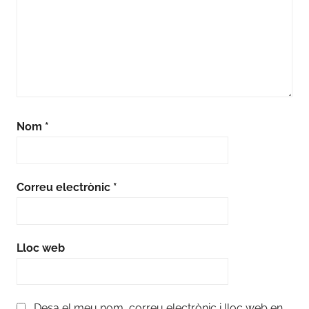
Nom
*
Correu electrònic
*
Lloc web
Desa el meu nom, correu electrònic i lloc web en