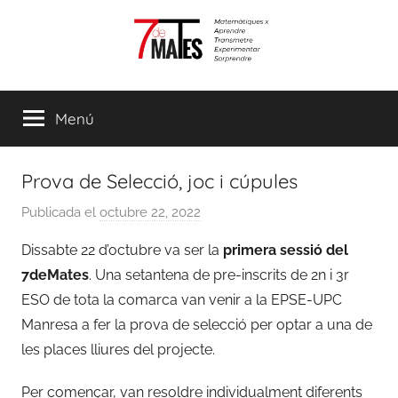
Vés
al
contingut
7demates
Matemàtiques
per
Menú
aprendre,
transmetre,
experimentar
Prova de Selecció, joc i cúpules
i
sorprendre
Publicada el
octubre 22, 2022
p
e
Dissabte 22 d’octubre va ser la
primera sessió del
r
7deMates
. Una setantena de pre-inscrits de 2n i 3r
a
ESO de tota la comarca van venir a la EPSE-UPC
d
Manresa a fer la prova de selecció per optar a una de
m
les places lliures del projecte.
i
n
Per començar, van resoldre individualment diferents