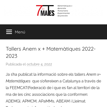
Vés
al
contingut
7demates
Matemàtiques
per
Menú
aprendre,
transmetre,
experimentar
Tallers Anem x + Matemàtiques 2022-
i
2023
sorprendre
Publicada el
octubre 4, 2022
p
e
Ja s’ha publicat la informació sobre els tallers
Anem x+
r
Matemàtiques
que s’ofereixen a Catalunya a través de
m
la FEEMCAT(Federació de i que es fan al territori de la
o
ma de les cinc associacions que la conformen:
n
ADEMGI, APMCM, APaMMs, ABEAM i Lleimat.
t