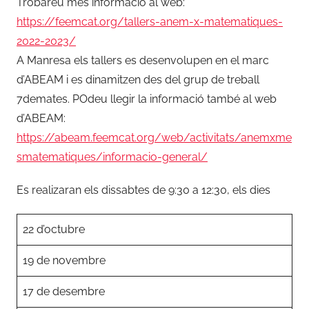
Trobareu més informació al web:
s
e
https://feemcat.org/tallers-anem-x-matematiques-
r
2022-2023/
r
A Manresa els tallers es desenvolupen en el marc
a
d’ABEAM i es dinamitzen des del grup de treball
t
7demates. POdeu llegir la informació també al web
.
d’ABEAM:
a
https://abeam.feemcat.org/web/activitats/anemxme
l
smatematiques/informacio-general/
s
i
Es realizaran els dissabtes de 9:30 a 12:30, els dies
n
a
22 d’octubre
19 de novembre
17 de desembre