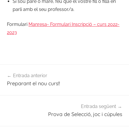
Si sou pare o mare, feu que el vostre fill o filla en
parli amb el seu professor/a.
Formulari
Manresa- Formulari Inscripció – curs 2022-
2023
Navegació
Entrada anterior
d'entrades
Preparant el nou curs!!
Entrada següent
Prova de Selecció, joc i cúpules