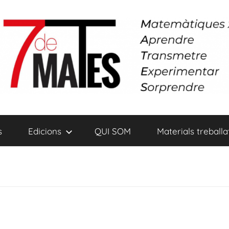
s
Edicions
QUI SOM
Materials treballa