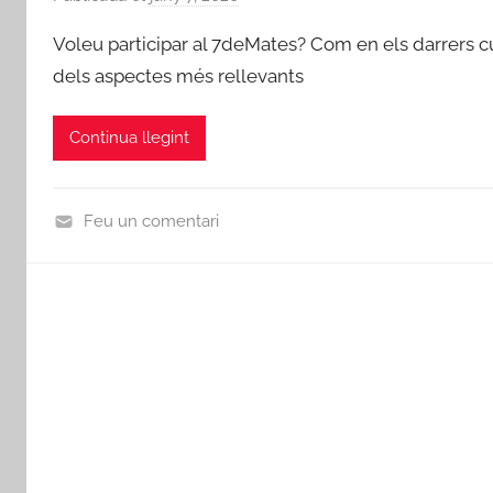
e
Voleu participar al 7deMates? Com en els darrers cur
r
dels aspectes més rellevants
C
o
Continua llegint
o
r
d
Feu un comentari
i
U
n
n
a
c
c
a
i
t
ó
e
7
g
d
o
e
r
m