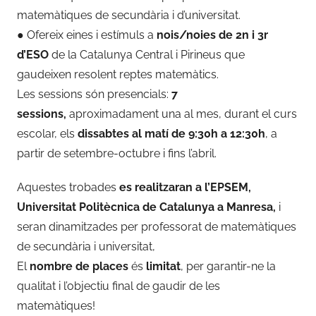
matemàtiques de secundària i d’universitat.
● Ofereix eines i estímuls a
nois/noies de 2n i 3r
d’ESO
de la Catalunya Central i Pirineus que
gaudeixen resolent reptes matemàtics.
Les sessions són presencials:
7
sessions,
aproximadament una al mes, durant el curs
escolar, els
dissabtes al matí de 9:30h a 12:30h
, a
partir de setembre-octubre i fins l’abril.
Aquestes trobades
es realitzaran a l’EPSEM,
Universitat Politècnica de Catalunya a Manresa,
i
seran dinamitzades per professorat de matemàtiques
de secundària i universitat,
El
nombre de places
és
limitat
, per garantir-ne la
qualitat i l’objectiu final de gaudir de les
matemàtiques!