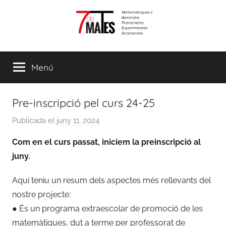
Vés
al
contingut
7demates
Matemàtiques
per
Menú
aprendre,
transmetre,
experimentar
Pre-inscripció pel curs 24-25
i
sorprendre
Publicada el
juny 11, 2024
p
e
Com en el curs passat, iniciem la preinscripció al
r
juny.
a
d
Aquí teniu un resum dels aspectes més rellevants del
m
nostre projecte:
i
● És un programa extraescolar de promoció de les
n
matemàtiques, dut a terme per professorat de