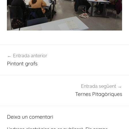
Navegació
Entrada anterior
d'entrades
Pintant grafs
Entrada següent
Ternes Pitagòriques
Deixa un comentari