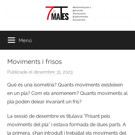
Vés
al
contingut
7demates
Matemàtiques
per
Menú
aprendre,
transmetre,
experimentar
Moviments i frisos
i
sorprendre
Publicada el
desembre 31, 2023
p
e
Què és una isometria? Quants moviments existeixen
r
en un pla? Com els anomenem? Quants moviments al
a
pla poden deixar invariant un fris?
d
m
La sessió de desembre es titulava “Frisant pels
i
moviments del pla” i estava formada de dues parts. A
n
la primera, s’han introduït i treballat els moviments del