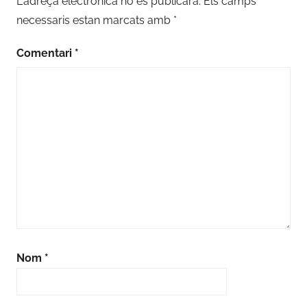
L'adreça electrònica no es publicarà.
Els camps
necessaris estan marcats amb
*
Comentari
*
Nom
*