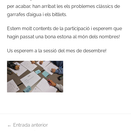
per acabar, han arribat les els problemes clàssics de
garrafes d’aigua i els bitllets.
Estem molt contents de la participació i esperem que
hagin passat una bona estona al món dels nombres!
Us esperem a la sessió del mes de desembre!
Navegació
Entrada anterior
d'entrades