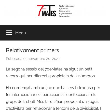
Vés
al
contingut
7demates
Matemàtiques
per
Menú
aprendre,
transmetre,
experimentar
Relativament primers
i
sorprendre
Publicada el
novembre 20, 2021
p
e
La segona sessió del 7deMates ha sigut un petit
r
recorregut per diferents propietats dels números.
a
d
Ha començat amb un joc que ha servit d’excusa per
m
fer interaccionar els participants i confeccionar els
i
grups de treball. Més tard, s’han proposat un seguit
n
d’activitats per reflexionar a l’entorn de la divisibilitat. I