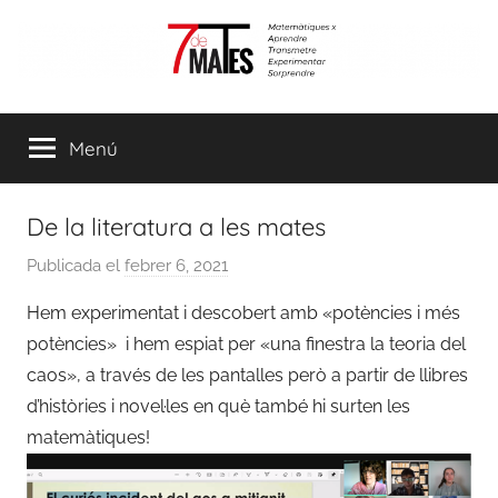
Vés
al
contingut
7demates
Matemàtiques
per
Menú
aprendre,
transmetre,
experimentar
De la literatura a les mates
i
sorprendre
Publicada el
febrer 6, 2021
p
e
Hem experimentat i descobert amb «potències i més
r
potències» i hem espiat per «una finestra la teoria del
a
caos», a través de les pantalles però a partir de llibres
d
d’històries i novel·les en què també hi surten les
m
matemàtiques!
i
n