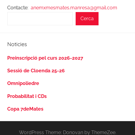
Contacte:
anemxmesmates.manresa@gmail.com
Cerca
Noticies
Preinscripció pel curs 2026-2027
Sessió de Cloenda 25-26
Omnipoliedre
Probabilitat i CDs
Copa 7deMates
WordPress Theme: Donovan by ThemeZee.