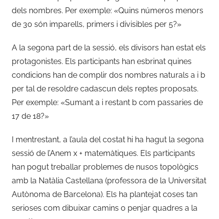
dels nombres. Per exemple: «Quins números menors
de 30 són imparells, primers i divisibles per 5?»
A la segona part de la sessió, els divisors han estat els
protagonistes. Els participants han esbrinat quines
condicions han de complir dos nombres naturals a i b
per tal de resoldre cadascun dels reptes proposats.
Per exemple: «Sumant a i restant b com passaries de
17 de 18?»
I mentrestant, a l’aula del costat hi ha hagut la segona
sessió de l’Anem x + matemàtiques. Els participants
han pogut treballar problemes de nusos topològics
amb la Natàlia Castellana (professora de la Universitat
Autònoma de Barcelona). Els ha plantejat coses tan
serioses com dibuixar camins o penjar quadres a la