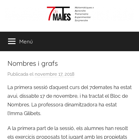
Vés
al
contingut
7demates
Matemàtiques
per
Menú
aprendre,
transmetre,
experimentar
Nombres i grafs
i
sorprendre
Publicada el
novembre 17, 2018
p
e
La primera sessió d’aquest curs del
7demates
ha estat
r
avui, dissabte 17 de novembre, i ha tractat el Bloc de
a
Nombres. La professora dinamitzadora ha estat
d
l’Imma
Gilibets
.
m
i
A la primera part de la sessió, els alumnes han resolt
n
els exercicis proposats tot jugant amb les propietats