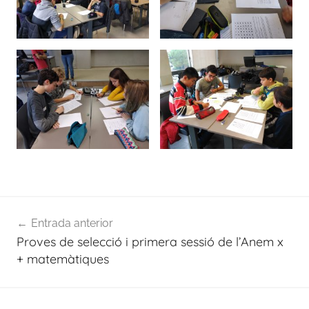
Navegació
Entrada anterior
d'entrades
Proves de selecció i primera sessió de l’Anem x
+ matemàtiques