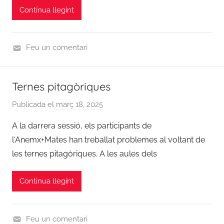
Continua llegint
t
s
e
Feu un comentari
r
U
r
n
a
Ternes pitagòriques
c
t
a
.
Publicada el
març 18, 2025
p
t
a
e
A la darrera sessió, els participants de
e
l
r
g
l‘Anemx+Mates han treballat problemes al voltant de
s
m
o
les ternes pitagòriques. A les aules dels
i
o
r
n
n
i
a
Continua llegint
t
z
s
e
e
d
Feu un comentari
r