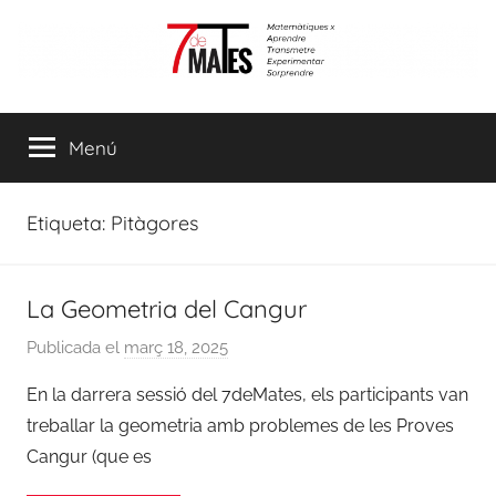
Vés
al
contingut
7demates
Matemàtiques
per
Menú
aprendre,
transmetre,
experimentar
Etiqueta:
Pitàgores
i
sorprendre
La Geometria del Cangur
Publicada el
març 18, 2025
p
e
En la darrera sessió del 7deMates, els participants van
r
treballar la geometria amb problemes de les Proves
m
Cangur (que es
o
n