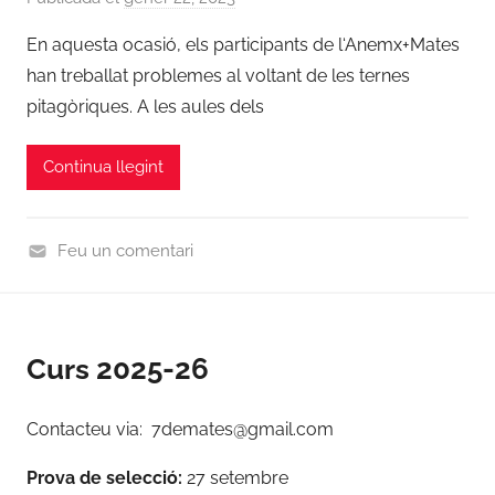
2
e
En aquesta ocasió, els participants de l‘Anemx+Mates
0
r
2
han treballat problemes al voltant de les ternes
a
3
pitagòriques. A les aules dels
d
/
m
2
Continua llegint
i
0
n
2
4
Feu un comentari
,
N
N
o
o
t
t
Curs 2025-26
i
i
c
c
i
Contacteu via: 7demates@gmail.com
i
e
e
Prova de selecció:
27 setembre
s