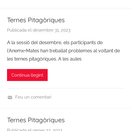
U
r
n
a
Ternes Pitagòriques
c
t
a
.
Publicada el
desembre 31, 2023
p
t
a
e
A la sessió del desembre, els participants de
e
l
r
g
l‘Anemx+Mates han treballat problemes al voltant de
s
a
o
les ternes pitagòriques. A les aules
i
d
r
n
m
i
a
Continua llegint
i
z
n
e
d
Feu un comentari
C
u
Ternes Pitagòriques
r
s
Publicada el
gener 22, 2023
p