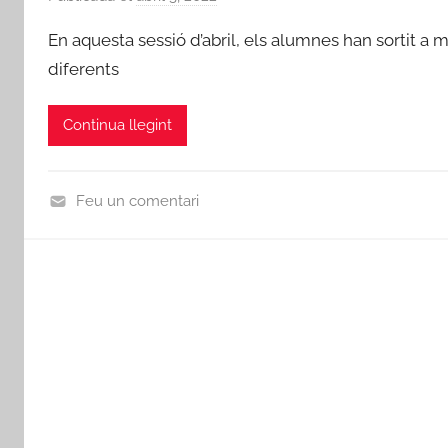
e
En aquesta sessió d’abril, els alumnes han sortit a
r
diferents
a
d
Continua llegint
m
i
n
Feu un comentari
N
o
t
i
c
i
e
s