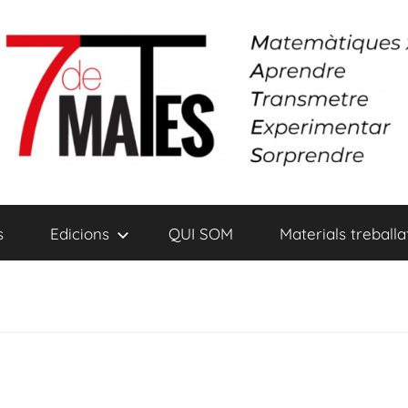
s
Edicions
QUI SOM
Materials treballa